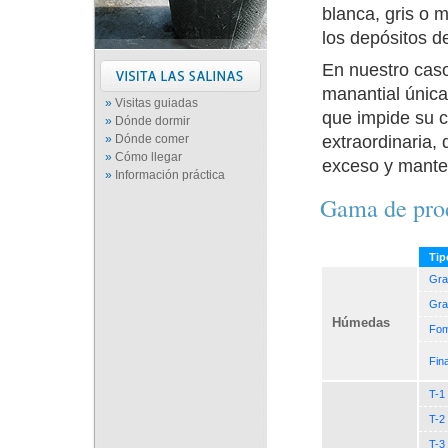
blanca, gris o 
los depósitos de
En nuestro caso
manantial única
»
Visitas guiadas
que impide su c
»
Dónde dormir
extraordinaria, 
»
Dónde comer
»
Cómo llegar
exceso y mante
»
Información práctica
Gama de pro
Tip
Gra
Gra
Húmedas
Fom
Fin
T-1
T-2
T-3