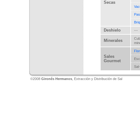
Secas
Vac
Past
Bri
Deshielo
---
Cub
Minerales
min
Flor
Sales
Es
Gourmet
Sal
©2008
Gironés Hermanos
, Extracción y Distribución de Sal