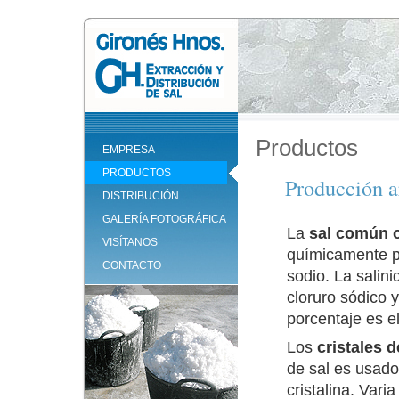
Productos
EMPRESA
PRODUCTOS
Producción a
DISTRIBUCIÓN
GALERÍA FOTOGRÁFICA
La
sal común o
VISÍTANOS
químicamente p
CONTACTO
sodio. La salin
cloruro sódico 
porcentaje es el
Los
cristales 
de sal es usad
cristalina. Vari